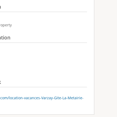
n
roperty
ation
k
.com/location-vacances-Varzay-Gite-La-Metairie-