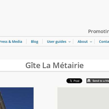
Jump to navigation
Promotin
Press & Media
Blog
User guides
About
Conta
Gîte La Métairie
Send to a fr