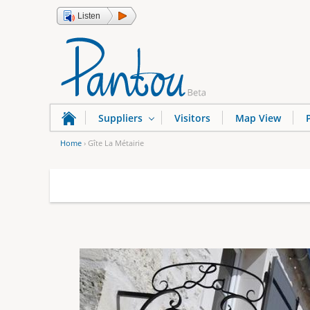
Listen
Suppliers
Visitors
Map View
Home
›
Gîte La Métairie
Y
o
u
a
r
e
h