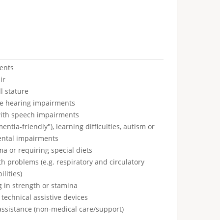
ents
ir
l stature
ve hearing impairments
with speech impairments
tia-friendly"), learning difficulties, autism or
ental impairments
ma or requiring special diets
h problems (e.g. respiratory and circulatory
ilities)
g in strength or stamina
technical assistive devices
assistance (non-medical care/support)