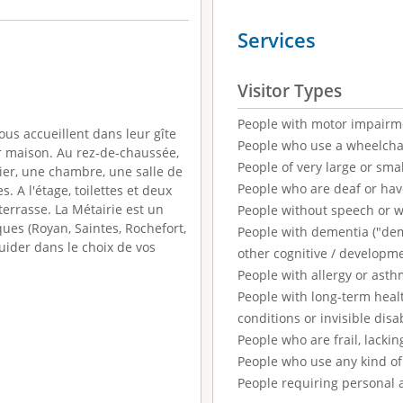
Services
Visitor Types
People with motor impairm
vous accueillent dans leur gîte
People who use a wheelcha
ur maison. Au rez-de-chaussée,
People of very large or smal
lier, une chambre, une salle de
People who are deaf or ha
 A l'étage, toilettes et deux
 terrasse. La Métairie est un
People without speech or 
ques (Royan, Saintes, Rochefort,
People with dementia ("demen
guider dans le choix de vos
other cognitive / developm
People with allergy or asth
People with long-term healt
conditions or invisible disab
People who are frail, lackin
People who use any kind of 
People requiring personal 